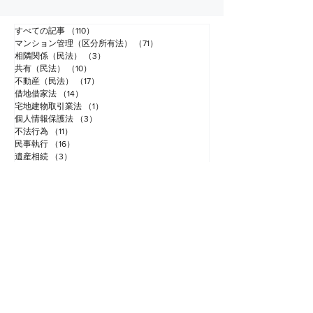
となりました。Ｙさん所有となるまでの未納
管理費等が約１年分存在します。...
すべての記事
（110）
110件の記事
マンション管理（区分所有法）
（71）
71件の記事
相隣関係（民法）
（3）
3件の記事
共有（民法）
（10）
10件の記事
不動産（民法）
（17）
17件の記事
借地借家法
（14）
14件の記事
宅地建物取引業法
（1）
1件の記事
個人情報保護法
（3）
3件の記事
不法行為
（11）
11件の記事
民事執行
（16）
16件の記事
遺産相続
（3）
3件の記事
セミナー
（2）
2件の記事
労働問題（労災・カスハラ・パワハラ）
（1）
1件の記事
倒産（破産）
（2）
2件の記事
その他
（11）
11件の記事
ＥＭＧ総合法律事務所
プライバシーポリシー
│
お問合せフォーム
​〒１０４－００３１
東京都中央区京橋１丁目１４番５号 土屋ビル４階