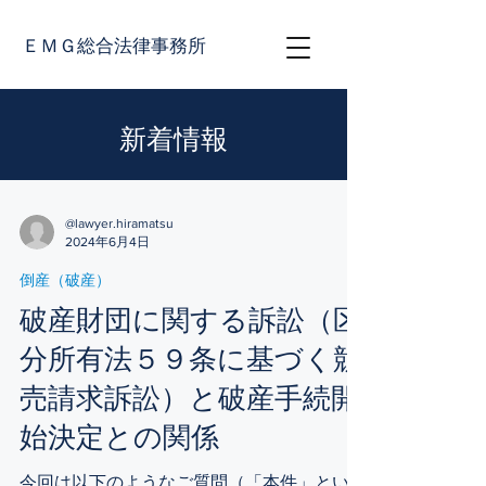
ＥＭＧ総合法律事務所
​新着情報
@lawyer.hiramatsu
2024年6月4日
倒産（破産）
破産財団に関する訴訟（区
分所有法５９条に基づく競
売請求訴訟）と破産手続開
始決定との関係
今回は以下のようなご質問（「本件」といい