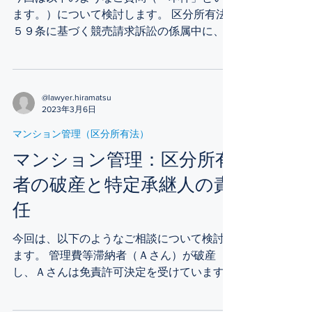
ます。）について検討します。 区分所有法
５９条に基づく競売請求訴訟の係属中に、被
告の区分所有者（自然人）に対し破産手続開
始決定がなされた場合、係属中の訴訟はどう
なりますか。 ■ はじめに １ 原則論...
@lawyer.hiramatsu
2023年3月6日
マンション管理（区分所有法）
マンション管理：区分所有
者の破産と特定承継人の責
任
今回は、以下のようなご相談について検討し
ます。 管理費等滞納者（Ａさん）が破産
し、Ａさんは免責許可決定を受けています。
その後、抵当権者による担保不動産競売申立
手続によって、Ａさんの部屋はＹさんの所有