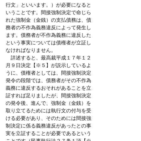
行文」といいます。）が必要になると
いうことです。間接強制決定で命じら
れた強制金（金銭）の支払債務は、債
務者の不作為義務違反によって発生し
ます。債務者が不作為義務に違反した
という事実については債権者が立証し
なければなりません。
　詳述すると、最高裁平成１７年１２
月９日決定【※５】が説示しているよ
うに、債権者としては、間接強制決定
発令の段階では、債務者がその不作為
義務に違反するおそれがあることを立
証すれば足りましたが、間接強制決定
の発令後、進んで、強制金（金銭）を
取り立てるためには執行文の付与を受
ける必要があり、そのためには間接強
制決定に係る義務違反があったとの事
実を立証することが必要であるという
ことです（民事執行法２７条１項【※