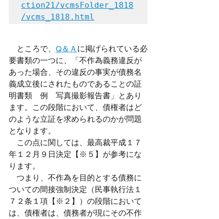
ction21/vcmsFolder_1818
/vcms_1818.html
　ところで、
Q＆Ａ
に掲げられている必
要書類の一つに、「不作為義務違反が
あった場合、その違反の事実が債務名
義成立後にされたものであることの証
明書類　例　写真撮影報告書」とあり
ます。この段階において、債権者はど
のような立証を求められるのかが問題
となります。
　この点に関しては、最高裁平成１７
年１２月９日決定【※５】が参考にな
ります。
　つまり、不作為を目的とする債務に
ついての間接強制決定（民事執行法１
７２条１項【※２】）の段階において
は、債権者は、債務者が現にその不作