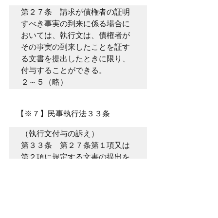
第２７条　請求が債権者の証明
すべき事実の到来に係る場合に
おいては、執行文は、債権者が
その事実の到来したことを証す
る文書を提出したときに限り、
付与することができる。

２～５（略）
　【※７】民事執行法３３条
（執行文付与の訴え）

第３３条　第２７条第１項又は
第２項に規定する文書の提出を
することができないときは、債
権者は、執行文（同条第３項の
規定により付与されるものを除
く。）の付与を求めるために、
執行文付与の訴えを提起するこ