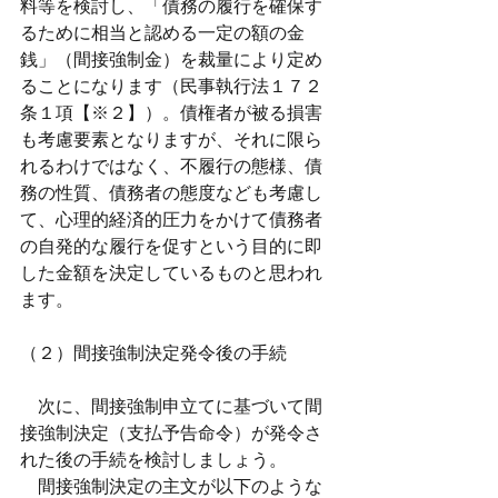
料等を検討し、「債務の履行を確保す
るために相当と認める一定の額の金
銭」（間接強制金）を裁量により定め
ることになります（民事執行法１７２
条１項【※２】）。債権者が被る損害
も考慮要素となりますが、それに限ら
れるわけではなく、不履行の態様、債
務の性質、債務者の態度なども考慮し
て、心理的経済的圧力をかけて債務者
の自発的な履行を促すという目的に即
した金額を決定しているものと思われ
ます。
（２）間接強制決定発令後の手続
　次に、間接強制申立てに基づいて間
接強制決定（支払予告命令）が発令さ
れた後の手続を検討しましょう。
　間接強制決定の主文が以下のような