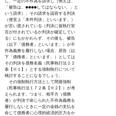
し、一定の不作為を請求し（例えば、
「被告は、●●●●してはならない。」と
いう請求）、その請求を認容する判決
（便宜上「本件判決」といいます。）
が言い渡されている（判決に仮執行宣
言が付されているか判決が確定してい
る）にもかかわらず、その後も、被告
（以下「債務者」といいます。）が不
作為義務を履行しない場合、原告（以
下「債権者」といいます。）としては
その判決を債務名義（民事執行法２２
条【※１】）とする強制執行について
検討することになるでしょう。
　その強制執行方法として間接強制
（民事執行法１７２条【※２】）が考
えられます。つまり、相手方（債務
者）が判決で命じられた不作為義務を
履行しないときに一定の金銭の支払を
命じて債務者に心理的経済的圧力をか