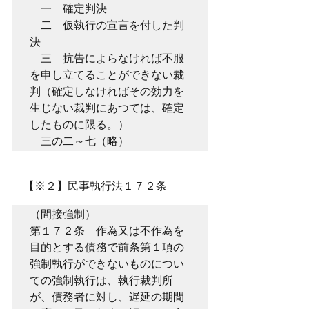
　一　確定判決

　二　仮執行の宣言を付した判
決

　三　抗告によらなければ不服
を申し立てることができない裁
判（確定しなければその効力を
生じない裁判にあつては、確定
したものに限る。）

　三の二～七（略）
　【※２】民事執行法１７２条
（間接強制）

第１７２条　作為又は不作為を
目的とする債務で前条第１項の
強制執行ができないものについ
ての強制執行は、執行裁判所
が、債務者に対し、遅延の期間