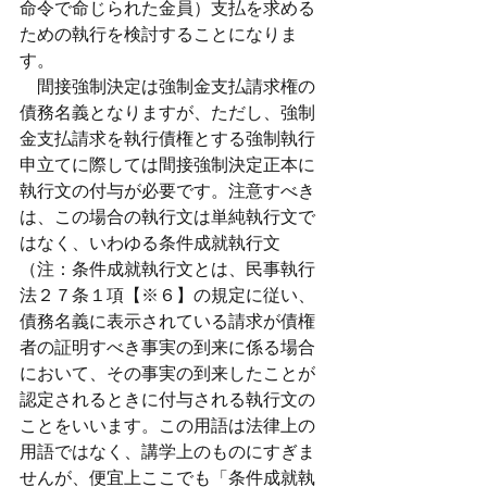
命令で命じられた金員）支払を求める
ための執行を検討することになりま
す。
　間接強制決定は強制金支払請求権の
債務名義となりますが、ただし、強制
金支払請求を執行債権とする強制執行
申立てに際しては間接強制決定正本に
執行文の付与が必要です。注意すべき
は、この場合の執行文は単純執行文で
はなく、いわゆる条件成就執行文
（注：条件成就執行文とは、民事執行
法２７条１項【※６】の規定に従い、
債務名義に表示されている請求が債権
者の証明すべき事実の到来に係る場合
において、その事実の到来したことが
認定されるときに付与される執行文の
ことをいいます。この用語は法律上の
用語ではなく、講学上のものにすぎま
せんが、便宜上ここでも「条件成就執