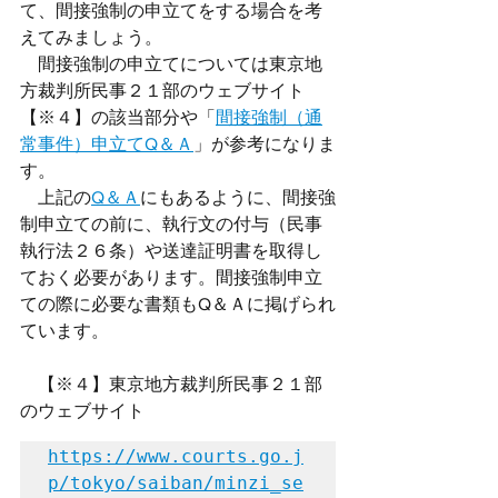
て、間接強制の申立てをする場合を考
えてみましょう。
　間接強制の申立てについては東京地
方裁判所民事２１部のウェブサイト
【※４】の該当部分や「
間接強制（通
常事件）申立てQ＆Ａ
」が参考になりま
す。
　上記の
Q＆Ａ
にもあるように、間接強
制申立ての前に、執行文の付与（民事
執行法２６条）や送達証明書を取得し
ておく必要があります。間接強制申立
ての際に必要な書類もQ＆Ａに掲げられ
ています。
　【※４】東京地方裁判所民事２１部
のウェブサイト
https://www.courts.go.j
p/tokyo/saiban/minzi_se