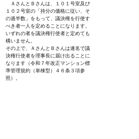
　ＡさんとＢさんは、１０１号室及び
１０２号室の「持分の価格に従い、そ
の過半数」をもって、議決権を行使す
べき者一人を定めることになります。
いずれの者を議決権行使者と定めても
構いません。
その上で、ＡさんとＢさんは連名で議
決権行使者を理事長に届け出ることに
なります（令和７年改正マンション標
準管理規約（単棟型）４６条３項参
照）。
（２）届出された議決権行使者（令和
７年改正マンション標準管理規約（単
棟型）４６条３項）以外の者が総会に
出席する場合について
　あらかじめ議決権行使者（例えばＡ
さん）の届出がなされている場合にお