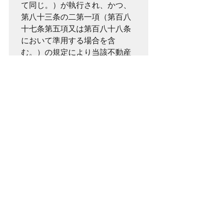
て同じ。）が執行され、かつ、
第八十三条の二第一項（第百八
十七条第五項又は第百八十八条
において準用する場合を含
む。）の規定により当該不動産
を占有する者に対して当該引渡
命令に基づく引渡しの強制執行
をすることができるものである
こと。
　イ　第五十五条第一項第三号
（第百八十八条において準用す
る場合を含む。）に掲げる保全
処分及び公示保全処分
　ロ　第七十七条第一項第三号
（第百八十八条において準用す
る場合を含む。）に掲げる保全
処分及び公示保全処分
　ハ　第百八十七条第一項に規
定する保全処分又は公示保全処