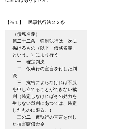
に問題はありません。
【※１】　民事執行法２２条
（債務名義）
第二十二条　強制執行は、次に
掲げるもの（以下「債務名義」
という。）により行う。
　一　確定判決
　二　仮執行の宣言を付した判
決
　三　抗告によらなければ不服
を申し立てることができない裁
判（確定しなければその効力を
生じない裁判にあつては、確定
したものに限る。）
　三の二　仮執行の宣言を付し
た損害賠償命令