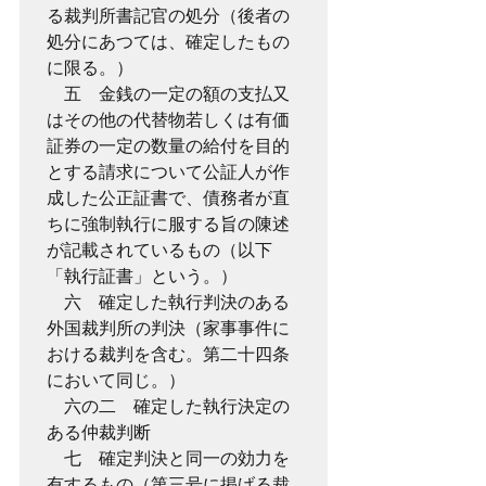
る裁判所書記官の処分（後者の
処分にあつては、確定したもの
に限る。）
　五　金銭の一定の額の支払又
はその他の代替物若しくは有価
証券の一定の数量の給付を目的
とする請求について公証人が作
成した公正証書で、債務者が直
ちに強制執行に服する旨の陳述
が記載されているもの（以下
「執行証書」という。）
　六　確定した執行判決のある
外国裁判所の判決（家事事件に
おける裁判を含む。第二十四条
において同じ。）
　六の二　確定した執行決定の
ある仲裁判断
　七　確定判決と同一の効力を
有するもの（第三号に掲げる裁