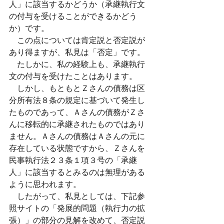
人」に該当するかどうか（承継執行文
の付与を受けることができるかどう
か）です。
　この点については肯定説と否定説が
あり得ますが、私見は「否定」です。
　たしかに、私の経験上も、承継執行
文の付与を受けたことはあります。
　しかし、もともとＺさんの債務は区
分所有法８条の規定に基づいて発生し
たものであって、Ａさんの債務がＺさ
んに移転的に承継されたものではあり
ません。Ａさんの債務はＡさんの元に
存在している状態ですから、Ｚさんを
民事執行法２３条１項３号の「承継
人」に該当するとみるのは無理がある
ように思われます。
　したがって、私見としては、下記参
照サイトの「発展的問題（執行力の拡
張）」の部分の見解を改めて、否定説