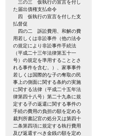
　三の三　仮執行の宣言を付し
た届出債権支払命令
　四　仮執行の宣言を付した支
払督促
　四の二　訴訟費用、和解の費
用若しくは非訟事件（他の法令
の規定により非訟事件手続法
（平成二十三年法律第五十一
号）の規定を準用することとさ
れる事件を含む。）、家事事件
若しくは国際的な子の奪取の民
事上の側面に関する条約の実施
に関する法律（平成二十五年法
律第四十八号）第二十九条に規
定する子の返還に関する事件の
手続の費用の負担の額を定める
裁判所書記官の処分又は第四十
二条第四項に規定する執行費用
及び返還すべき金銭の額を定め