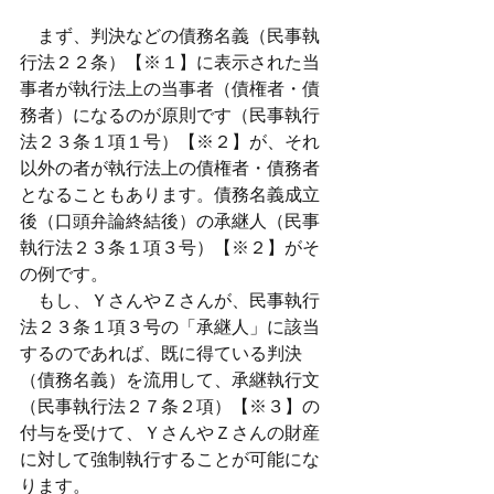
　まず、判決などの債務名義（民事執
行法２２条）【※１】に表示された当
事者が執行法上の当事者（債権者・債
務者）になるのが原則です（民事執行
法２３条１項１号）【※２】が、それ
以外の者が執行法上の債権者・債務者
となることもあります。債務名義成立
後（口頭弁論終結後）の承継人（民事
執行法２３条１項３号）【※２】がそ
の例です。
　もし、ＹさんやＺさんが、民事執行
法２３条１項３号の「承継人」に該当
するのであれば、既に得ている判決
（債務名義）を流用して、承継執行文
（民事執行法２７条２項）【※３】の
付与を受けて、ＹさんやＺさんの財産
に対して強制執行することが可能にな
ります。