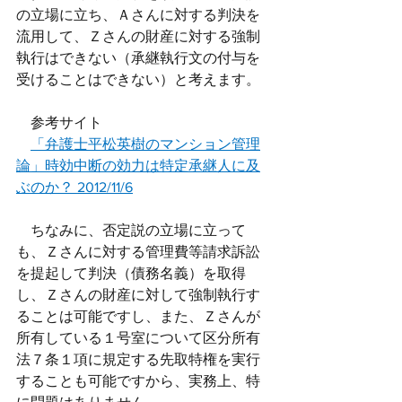
の立場に立ち、Ａさんに対する判決を
流用して、Ｚさんの財産に対する強制
執行はできない（承継執行文の付与を
受けることはできない）と考えます。
　参考サイト
「弁護士平松英樹のマンション管理
論」時効中断の効力は特定承継人に及
ぶのか？ 2012/11/6
　ちなみに、否定説の立場に立って
も、Ｚさんに対する管理費等請求訴訟
を提起して判決（債務名義）を取得
し、Ｚさんの財産に対して強制執行す
ることは可能ですし、また、Ｚさんが
所有している１号室について区分所有
法７条１項に規定する先取特権を実行
することも可能ですから、実務上、特