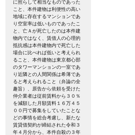
に照らして相当なものであった
こと、本件建物は利便性の高い
地域に存在するマンションであ
り空室率は低いものであったこ
と、亡Ａが死亡したのは本件建
物内ではなく、賃借人の心理的
抵抗感は本件建物内で死亡した
場合に比べれば低いと考えられ
ること、本件建物は東京都心部
のタワーマンションの一室であ
り近隣との人間関係は希薄であ
ると考えられること（弁論の全
趣旨）、原告から依頼を受けた
仲介業者は従前賃料から３０％
を減額した月額賃料１６万４５
００円で募集をしていたことな
どの事情を総合考慮し、新たな
賃貸借契約が締結された令和３
年４月分から、本件自殺の３年