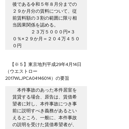
後である令和５年８月分までの
２９か月分の賃料について、従
前賃料額の３割の範囲に限り相
当因果関係を認める。

　　　　２３万５０００円×３
０％×２９か月＝２０４万４５０
０円
　【※５】東京地判平成29年4月14日
（ウエストロー
2017WLJPCA04146014）の要旨
　本件事故のあった本件居室を
賃貸する場合、原告は、賃借希
望者に対し、本件事故につき事
前に説明すべき義務があるとい
えるところ、一般に、本件事故
の説明を受けた賃借希望者が、