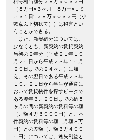
料等相当額分２８万９０３２円
（８万円×３ヶ月＋８万円×１９
／３１日≒２８万９０３２円（小
数点以下切捨て））は損害とい
うことができる。

　また、新契約分については、
少なくとも、新契約の賃貸契約
当初の２年分（平成２１年１０
月２０日から平成２３年１０月
２０日までの２４ヶ月）に加
え、その翌日である平成２３年
１０月２１日から学生が通常に
おいて賃貸物件を探すピークで
ある翌年３月２０日までの約５
ヶ月の間の新契約の賃料等の額
（月額４万６０００円）と、本
件契約の賃料等の額（月額８万
円）との差額（月額３万４００
０円）については、逸失利益と