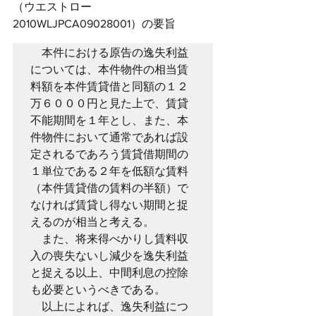
（ウエストロー
2010WLJPCA09028001）の要旨
　本件における原告の逸失利益
については、本件物件の相当賃
料額を本件賃貸借と同額の１２
万６０００円と見た上で、賃貸
不能期間を１年とし、また、本
件物件において通常であれば設
定されるであろう賃貸借期間の
１単位である２年を低額な賃料
（本件賃貸借の賃料の半額）で
なければ賃貸し得ない期間と捉
えるのが相当と考える。

　また、将来得べかりし賃料収
入の喪失ないし減少を逸失利益
と捉える以上、中間利息の控除
も必要というべきである。

　以上によれば、逸失利益につ