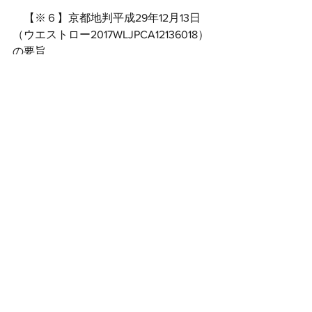
　【※６】京都地判平成29年12月13日
（ウエストロー2017WLJPCA12136018）
の要旨
　賃料収入に係る逸失利益につ
いて検討するに、本件事件当
時、Ａが本件居室を賃貸期間２
年間、賃料月額３万６０００
円、共益費３０００円で賃借し
ていたこと、本件建物の他の居
室の中には賃貸期間１年の定期
建物賃貸借契約を締結している
例もあったこと、本件建物は入
居者の流動性が高い賃貸物件で
あり、本件事件があったことに
よる心理的嫌悪感も早期に軽減
されることに加え、本件居室内
では床の張替工事も行われ、こ