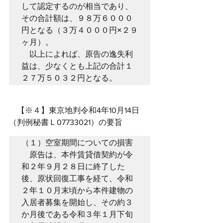
して認定するのが相当であり、
その合計額は、９８万６０００
円となる（３万４０００円×２９
ヶ月）。

　以上によれば、原告の逸失利
益は、少なくとも上記の合計１
２７万５０３２円となる。
　【※４】東京地判令和4年10月14日
（判例秘書Ｌ07733021）の要旨
（１）空室期間についての損害

　原告は、本件賃貸借契約が令
和２年９月２８日に終了した
後、原状回復工事を経て、令和
２年１０月末頃から本件建物の
入居者募集を開始し、その約３
か月後である令和３年１月下旬