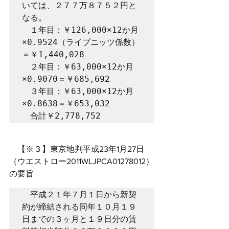
いては、２７７万８７５２円と
なる。

　１年目：￥126,000×12か月
×0.9524（ライプニッツ係数）
＝￥1,440,028

　２年目：￥63,000×12か月
×0.9070＝￥685,692

　３年目：￥63,000×12か月
×0.8638＝￥653,032

　合計￥2,778,752
　【※３】東京地判平成23年1月27日
（ウエストロー2011WLJPCA01278012）
の要旨
　平成２１年７月１日から新契
約が締結される同年１０月１９
日までの３ヶ月と１９日分の賃