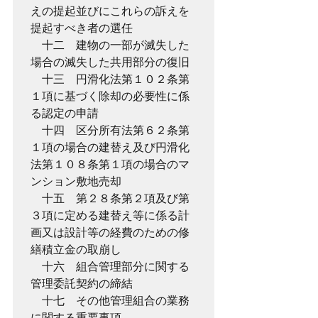
えの提起並びにこれらの訴えを
提起すべき者の選任
　十二　建物の一部が滅失した
場合の滅失した共用部分の復旧
　十三　円滑化法第１０２条第
１項に基づく除却の必要性に係
る認定の申請
　十四　区分所有法第６２条第
１項の場合の建替え及び円滑化
法第１０８条第１項の場合のマ
ンション敷地売却
　十五　第２８条第２項及び第
３項に定める建替え等に係る計
画又は設計等の経費のための修
繕積立金の取崩し
　十六　組合管理部分に関する
管理委託契約の締結
　十七　その他管理組合の業務
に関する重要事項