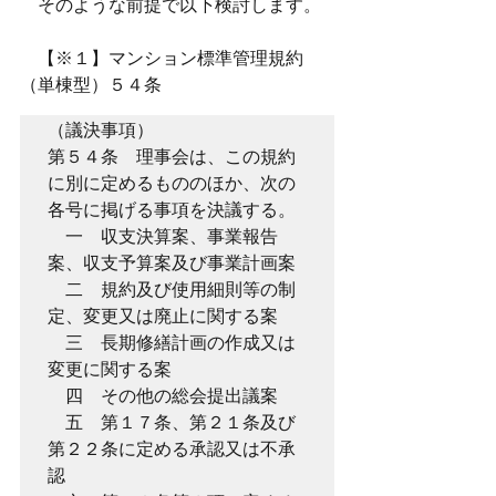
　そのような前提で以下検討します。
　【※１】マンション標準管理規約
（単棟型）５４条
（議決事項）
第５４条　理事会は、この規約
に別に定めるもののほか、次の
各号に掲げる事項を決議する。
　一　収支決算案、事業報告
案、収支予算案及び事業計画案
　二　規約及び使用細則等の制
定、変更又は廃止に関する案
　三　長期修繕計画の作成又は
変更に関する案
　四　その他の総会提出議案
　五　第１７条、第２１条及び
第２２条に定める承認又は不承
認