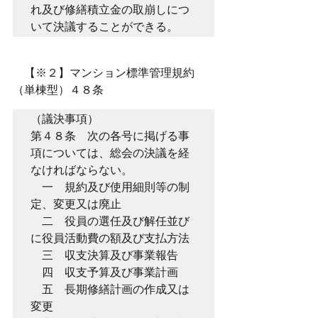
れ及び修繕積立金の取崩しにつ
いて決議することができる。
　【※２】マンション標準管理規約
（単棟型）４８条
（議決事項）
第４８条　次の各号に掲げる事
項については、総会の決議を経
なければならない。
　一　規約及び使用細則等の制
定、変更又は廃止
　二　役員の選任及び解任並び
に役員活動費の額及び支払方法
　三　収支決算及び事業報告
　四　収支予算及び事業計画
　五　長期修繕計画の作成又は
変更