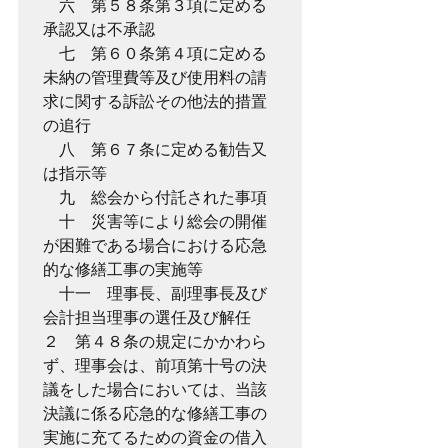
　六　第５８条第３項に定める
承認又は不承認
　七　第６０条第４項に定める
未納の管理費等及び使用料の請
求に関する訴訟その他法的措置
の追行
　八　第６７条に定める勧告又
は指示等
　九　総会から付託された事項
　十　災害等により総会の開催
が困難である場合における応急
的な修繕工事の実施等
　十一　理事長、副理事長及び
会計担当理事の選任及び解任
２　第４８条の規定にかかわら
ず、理事会は、前項第十号の決
議をした場合においては、当該
決議に係る応急的な修繕工事の
実施に充てるための資金の借入