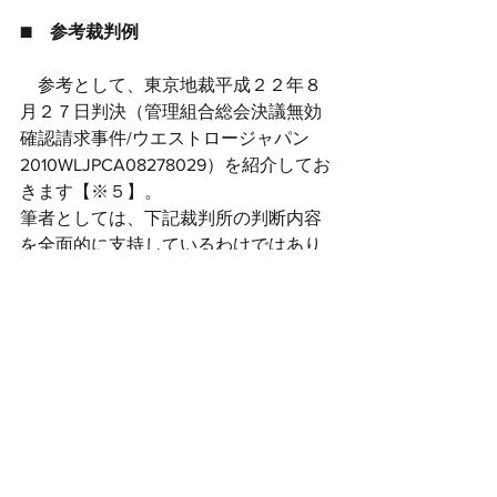
■　参考裁判例
　参考として、東京地裁平成２２年８
月２７日判決（管理組合総会決議無効
確認請求事件/ウエストロージャパン
2010WLJPCA08278029）を紹介してお
きます【※５】。
筆者としては、下記裁判所の判断内容
を全面的に支持しているわけではあり
ませんので、念のため付言しておきま
す。
　【※５】東京地裁平成２２年８月２
７日判決の要旨（筆者により要約）
（事実関係）
①　本件総会に先立つ平成２１
年８月２０日に本件理事会が開