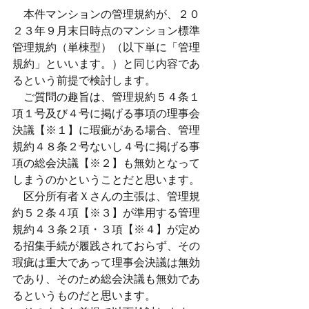
　本件マンションの管理規約が、２０
２３年９月末日時点のマンション標準
管理規約（単棟型）（以下単に「管理
規約」といいます。）と同じ内容であ
るという前提で検討します。
　ご質問の趣旨は、管理規約５４条１
項１号及び４号に掲げる事項の理事会
決議【※１】に瑕疵がある場合、管理
規約４８条２号ないし４号に掲げる事
項の総会決議【※２】も無効となって
しまうのかということだと思います。
　区分所有者Ｘさんの主張は、管理規
約５２条４項【※３】が準用する管理
規約４３条２項・３項【※４】が定め
る招集手続が履践されておらず、その
瑕疵は重大であって理事会決議は無効
であり、そのため総会決議も無効であ
るというものだと思います。