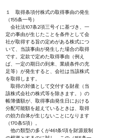
１　取得条項付株式の取得事由の発生
（155条一号）
　会社法107条2項三号イに基づき、一
定の事由が生じたことを条件として会
社が取得する旨の定めがある株式につ
いて、当該事由が発生した場合の取得
です。定款で定めた取得事由（例え
ば、一定の期日の到来、業績条件の充
足等）が発生すると、会社は当該株式
を取得します。
　取得の対価として交付する財産（当
該株式会社の株式等を除きます。）の
帳簿価額が、取得事由発生日における
分配可能額を超えているときは、取得
の効力自体が生じないことになります
（170条5項）。
　他の類型の多くが461条1項を財源規制
の根拠とするのに対し、この（155条一