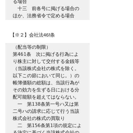
る場合

　十三　前各号に掲げる場合の
ほか、法務省令で定める場合
　【※２】会社法461条
（配当等の制限）

第461条　次に掲げる行為によ
り株主に対して交付する金銭等
（当該株式会社の株式を除く。
以下この節において同じ。）の
帳簿価額の総額は、当該行為が
その効力を生ずる日における分
配可能額を超えてはならない。

　一　第138条第一号ハ又は第
二号ハの請求に応じて行う当該
株式会社の株式の買取り

　二　第156条第1項の規定によ
る決定に基づく当該株式会社の