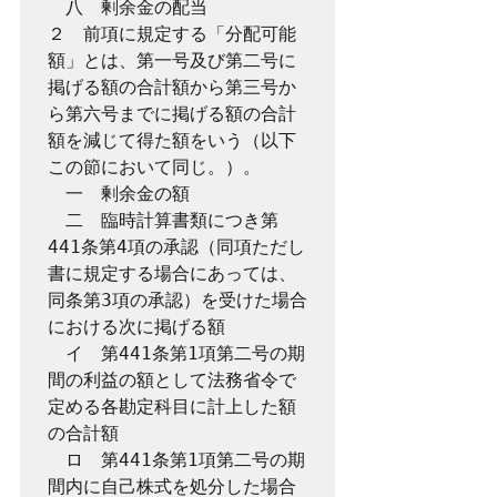
　八　剰余金の配当

２　前項に規定する「分配可能
額」とは、第一号及び第二号に
掲げる額の合計額から第三号か
ら第六号までに掲げる額の合計
額を減じて得た額をいう（以下
この節において同じ。）。

　一　剰余金の額

　二　臨時計算書類につき第
441条第4項の承認（同項ただし
書に規定する場合にあっては、
同条第3項の承認）を受けた場合
における次に掲げる額

　イ　第441条第1項第二号の期
間の利益の額として法務省令で
定める各勘定科目に計上した額
の合計額

　ロ　第441条第1項第二号の期
間内に自己株式を処分した場合