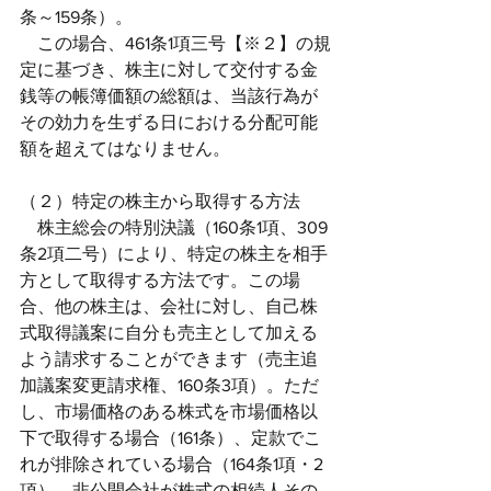
条～159条）。
　この場合、461条1項三号【※２】の規
定に基づき、株主に対して交付する金
銭等の帳簿価額の総額は、当該行為が
その効力を生ずる日における分配可能
額を超えてはなりません。
（２）特定の株主から取得する方法
　株主総会の特別決議（160条1項、309
条2項二号）により、特定の株主を相手
方として取得する方法です。この場
合、他の株主は、会社に対し、自己株
式取得議案に自分も売主として加える
よう請求することができます（売主追
加議案変更請求権、160条3項）。ただ
し、市場価格のある株式を市場価格以
下で取得する場合（161条）、定款でこ
れが排除されている場合（164条1項・2
項）、非公開会社が株式の相続人その