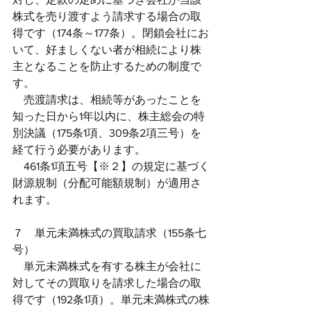
株式を売り渡すよう請求する場合の取
得です（174条～177条）。閉鎖会社にお
いて、好ましくない者が相続により株
主となることを防止するための制度で
す。
　売渡請求は、相続等があったことを
知った日から1年以内に、株主総会の特
別決議（175条1項、309条2項三号）を
経て行う必要があります。
　461条1項五号【※２】の規定に基づく
財源規制（分配可能額規制）が適用さ
れます。
７　単元未満株式の買取請求（155条七
号）
　単元未満株式を有する株主が会社に
対してその買取りを請求した場合の取
得です（192条1項）。単元未満株式の株