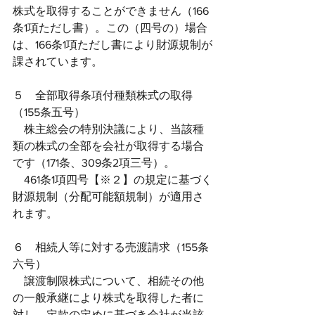
株式を取得することができません（166
条1項ただし書）。この（四号の）場合
は、166条1項ただし書により財源規制が
課されています。
５　全部取得条項付種類株式の取得
（155条五号）
　株主総会の特別決議により、当該種
類の株式の全部を会社が取得する場合
です（171条、309条2項三号）。
　461条1項四号【※２】の規定に基づく
財源規制（分配可能額規制）が適用さ
れます。
６　相続人等に対する売渡請求（155条
六号）
　譲渡制限株式について、相続その他
の一般承継により株式を取得した者に
対し、定款の定めに基づき会社が当該