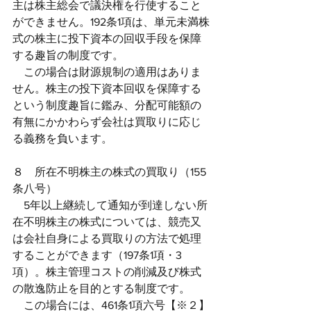
主は株主総会で議決権を行使すること
ができません。192条1項は、単元未満株
式の株主に投下資本の回収手段を保障
する趣旨の制度です。
　この場合は財源規制の適用はありま
せん。株主の投下資本回収を保障する
という制度趣旨に鑑み、分配可能額の
有無にかかわらず会社は買取りに応じ
る義務を負います。
８　所在不明株主の株式の買取り（155
条八号）
　5年以上継続して通知が到達しない所
在不明株主の株式については、競売又
は会社自身による買取りの方法で処理
することができます（197条1項・3
項）。株主管理コストの削減及び株式
の散逸防止を目的とする制度です。
　この場合には、461条1項六号【※２】