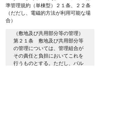
準管理規約（単棟型）２１条、２２条
（だだし、電磁的方法が利用可能な場
合）
（敷地及び共用部分等の管理）

第２１条　敷地及び共用部分等
の管理については、管理組合が
その責任と負担においてこれを
行うものとする。ただし、バル
コニー等の保存行為（区分所有
法第１８条第１項ただし書の
「保存行為」をいう。以下同
じ。）のうち、通常の使用に伴
うものについては、専用使用権
を有する者がその責任と負担に
おいてこれを行わなければなら
ない。

２　専有部分である設備のうち
共用部分と構造上一体となった