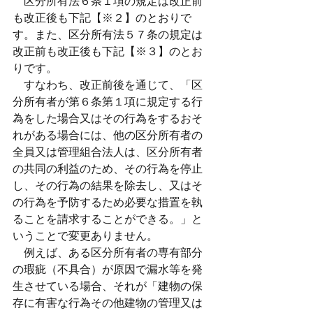
　区分所有法６条１項の規定は改正前
も改正後も下記【※２】のとおりで
す。また、区分所有法５７条の規定は
改正前も改正後も下記【※３】のとお
りです。
　すなわち、改正前後を通じて、「区
分所有者が第６条第１項に規定する行
為をした場合又はその行為をするおそ
れがある場合には、他の区分所有者の
全員又は管理組合法人は、区分所有者
の共同の利益のため、その行為を停止
し、その行為の結果を除去し、又はそ
の行為を予防するため必要な措置を執
ることを請求することができる。」と
いうことで変更ありません。
　例えば、ある区分所有者の専有部分
の瑕疵（不具合）が原因で漏水等を発
生させている場合、それが「建物の保
存に有害な行為その他建物の管理又は