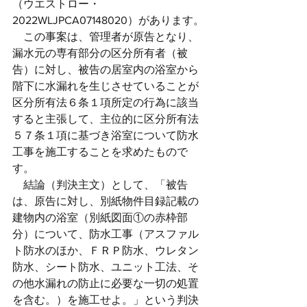
（ウエストロー・
2022WLJPCA07148020）があります。
　この事案は、管理者が原告となり、
漏水元の専有部分の区分所有者（被
告）に対し、被告の居室内の浴室から
階下に水漏れを生じさせていることが
区分所有法６条１項所定の行為に該当
すると主張して、主位的に区分所有法
５７条１項に基づき浴室について防水
工事を施工することを求めたもので
す。
　結論（判決主文）として、「被告
は、原告に対し、別紙物件目録記載の
建物内の浴室（別紙図面①の赤枠部
分）について、防水工事（アスファル
ト防水のほか、ＦＲＰ防水、ウレタン
防水、シート防水、ユニット工法、そ
の他水漏れの防止に必要な一切の処置
を含む。）を施工せよ。」という判決